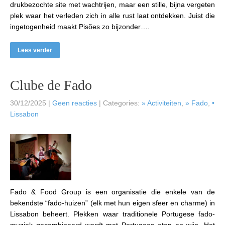
drukbezochte site met wachtrijen, maar een stille, bijna vergeten
plek waar het verleden zich in alle rust laat ontdekken. Juist die
ingetogenheid maakt Pisões zo bijzonder….
Lees verder
Clube de Fado
30/12/2025
|
Geen reacties
| Categories:
» Activiteiten
,
» Fado
,
•
Lissabon
Fado & Food Group is een organisatie die enkele van de
bekendste “fado-huizen” (elk met hun eigen sfeer en charme) in
Lissabon beheert. Plekken waar traditionele Portugese fado-
muziek gecombineerd wordt met Portugees eten en wijn. Het