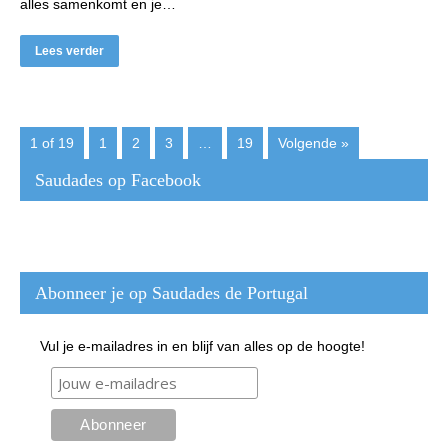
alles samenkomt en je…
Lees verder
1 of 19
1
2
3
…
19
Volgende »
Saudades op Facebook
Abonneer je op Saudades de Portugal
Vul je e-mailadres in en blijf van alles op de hoogte!