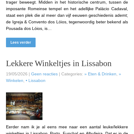
trager beweegt. Midden in het historische centrum, tussen de
imposante Romeinse tempel en het adellijke Palácio Cadaval,
staat een plek die al meer dan vijf eeuwen geschiedenis ademt;
de Igreja & Convento dos Lóios, tegenwoordig beter bekend als
Pousada dos Lóios, is…
Lees verder
Lekkere Winkeltjes in Lissabon
19/05/2026
|
Geen reacties
| Categories:
» Eten & Drinken
,
»
Winkelen
,
• Lissabon
Eerder nam ik je al eens mee naar een aantal leuke/lekkere
winkeltjes in Lissabon, Porto, Funchal en Albufeira. Dat er in de