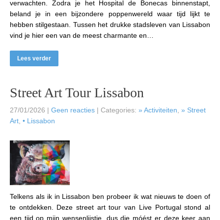
verwachten. Zodra je het Hospital de Bonecas binnenstapt,
beland je in een bijzondere poppenwereld waar tijd lijkt te
hebben stilgestaan. Tussen het drukke stadsleven van Lissabon
vind je hier een van de meest charmante en…
Lees verder
Street Art Tour Lissabon
27/01/2026
|
Geen reacties
| Categories:
» Activiteiten
,
» Street
Art
,
• Lissabon
Telkens als ik in Lissabon ben probeer ik wat nieuws te doen of
te ontdekken. Deze street art tour van Live Portugal stond al
een tijd op mijn wensenlijstje, dus die móést er deze keer aan