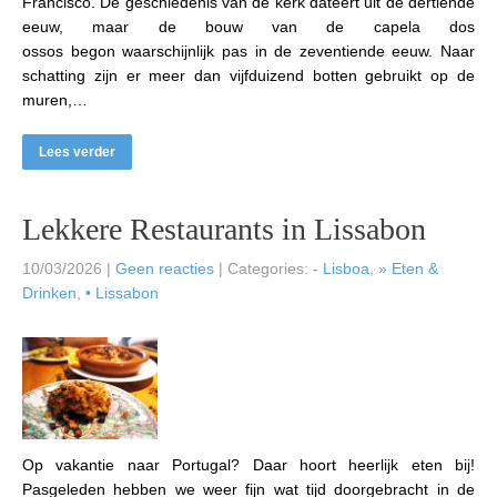
Francisco. De geschiedenis van de kerk dateert uit de dertiende
eeuw, maar de bouw van de capela dos
ossos begon waarschijnlijk pas in de zeventiende eeuw. Naar
schatting zijn er meer dan vijfduizend botten gebruikt op de
muren,…
Lees verder
Lekkere Restaurants in Lissabon
10/03/2026
|
Geen reacties
| Categories:
- Lisboa
,
» Eten &
Drinken
,
• Lissabon
Op vakantie naar Portugal? Daar hoort heerlijk eten bij!
Pasgeleden hebben we weer fijn wat tijd doorgebracht in de